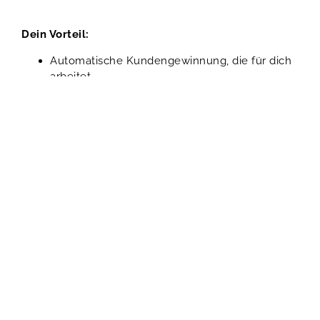
Dein Vorteil:
Automatische Kundengewinnung, die für dich
arbeitet.
Effiziente Nutzung deiner Zeit und
Ressourcen.
Steigende Umsätze durch ein bewährtes
System.
Wie funktioniert es?
Anmelden:
Melde dich jetzt an und starte
sofort.
Umsetzen:
Folge den einfachen Anleitungen
und passe sie bei Bedarf an deine Tools an.
Erfolge feiern:
Profitiere von einer
automatisierten Kundengewinnung.
Warum easyLeadFlow?