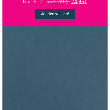
Nur JETZT
statt 497,-
2
4,85€
Ja, den will ich!