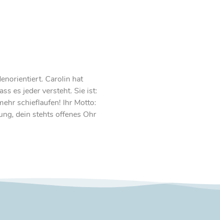
norientiert. Carolin hat
Carolin ist eine abso
s es jeder versteht. Sie ist:
Faden durch das Progr
mehr schieflaufen! Ihr Motto:
zielgruppenorientiert 
ung, dein stehts offenes Ohr