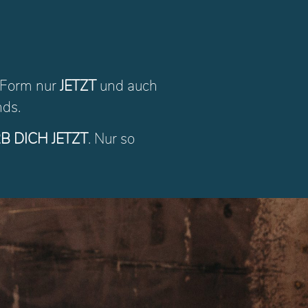
r Form nur
JETZT
und auch
nds.
B DICH JETZT
. Nur so