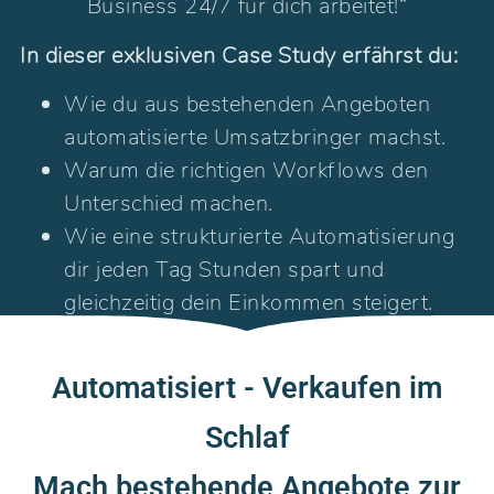
Business 24/7 für dich arbeitet!“
In dieser exklusiven Case Study erfährst du:
Wie du aus bestehenden Angeboten
automatisierte Umsatzbringer machst.
Warum die richtigen Workflows den
Unterschied machen.
Wie eine strukturierte Automatisierung
dir jeden Tag Stunden spart und
gleichzeitig dein Einkommen steigert.
Automatisiert - Verkaufen im
Schlaf
Mach bestehende Angebote zur