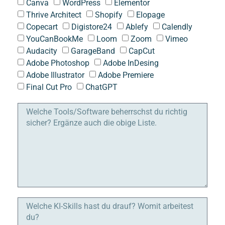
Canva
WordPress
Elementor
Thrive Architect
Shopify
Elopage
Copecart
Digistore24
Ablefy
Calendly
YouCanBookMe
Loom
Zoom
Vimeo
Audacity
GarageBand
CapCut
Adobe Photoshop
Adobe InDesing
Adobe Illustrator
Adobe Premiere
Final Cut Pro
ChatGPT