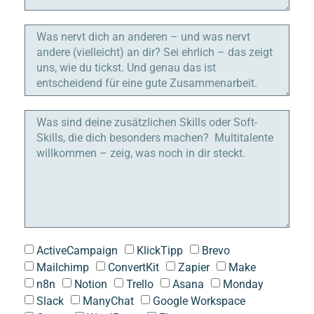
ActiveCampaign
KlickTipp
Brevo
Mailchimp
ConvertKit
Zapier
Make
n8n
Notion
Trello
Asana
Monday
Slack
ManyChat
Google Workspace