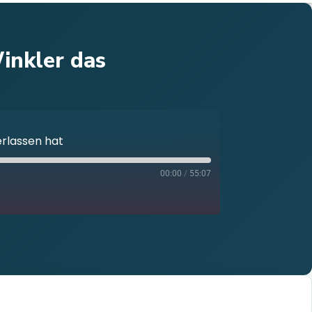
inkler das
rlassen hat
00:00
/
55:07
otify