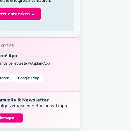
voll & erfolgreich verkaufen.
etzt entdecken →
KT-TIPP
arm! App
ands beliebteste Putzplan-App.
Store
Google-Play
munity & Newsletter
olge verpassen + Business-Tipps.
eintragen →