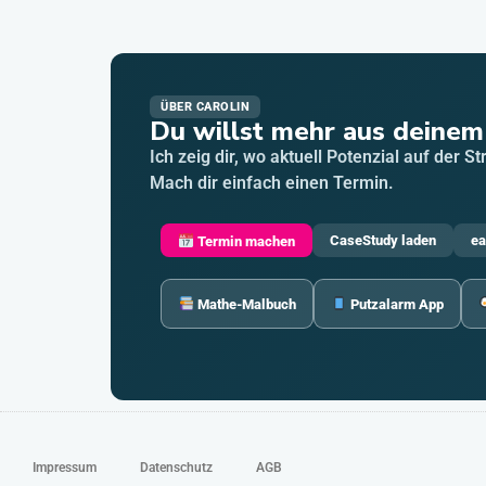
ÜBER CAROLIN
Du willst mehr aus deinem
Ich zeig dir, wo aktuell Potenzial auf der S
Mach dir einfach einen Termin.
CaseStudy laden
ea
Termin machen
Mathe-Malbuch
Putzalarm App
Impressum
Datenschutz
AGB