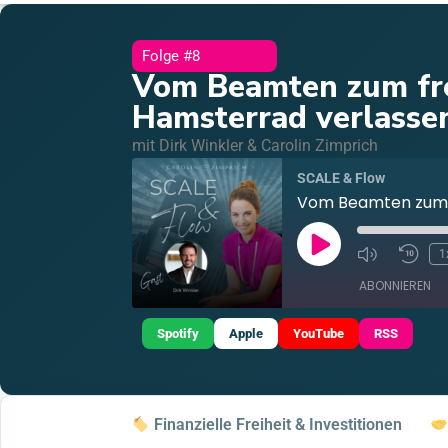
Folge #8
Vom Beamten zum fre
Hamsterrad verlasse
mit Dirk Winkler & Carolin Zimprich
SCALE & Flow
Vom Beamten zum f
1
ABONNIEREN
Spotify
Apple
YouTube
RSS
TEILEN
Apple Podcasts
YouTube
LINK
RSS FEED
Finanzielle Freiheit & Investitionen
EMBED