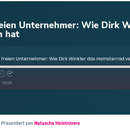
ien Unternehmer: Wie Dirk W
n hat
reien Unternehmer: Wie Dirk Winkler das Hamsterrad ve
x
TEILEN
RSS
Sp
Präsentiert von
Natascha Heistrüvers