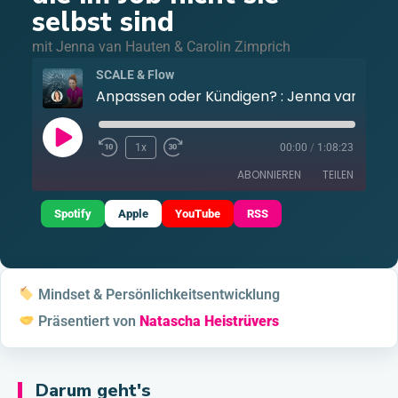
selbst sind
mit Jenna van Hauten & Carolin Zimprich
SCALE & Flow
Anpassen oder Kündig
1x
00:00
/
1:08:23
ABONNIEREN
TEILEN
Spotify
Apple
YouTube
RSS
TEILEN
Apple Podcasts
RSS
Spotify
YouTube
LINK
RSS FEED
Mindset & Persönlichkeitsentwicklung
EMBED
Präsentiert von
Natascha Heistrüvers
Darum geht's