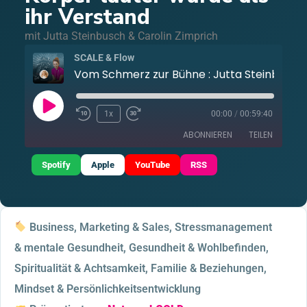
ihr Verstand
mit Jutta Steinbusch & Carolin Zimprich
SCALE & Flow
Vom Schmerz zur Bühne : Jutta Steinbusch über
1x
00:00
/
00:59:40
ABONNIEREN
TEILEN
Spotify
Apple
YouTube
RSS
TEILEN
Apple Podcasts
RSS
Spotify
YouTube
LINK
RSS FEED
Business, Marketing & Sales, Stressmanagement
EMBED
& mentale Gesundheit, Gesundheit & Wohlbefinden,
Spiritualität & Achtsamkeit, Familie & Beziehungen,
Mindset & Persönlichkeitsentwicklung