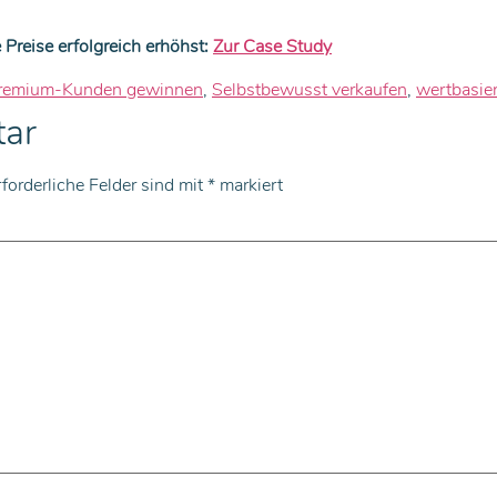
 Preise erfolgreich erhöhst:
Zur Case Study
remium-Kunden gewinnen
,
Selbstbewusst verkaufen
,
wertbasier
tar
rforderliche Felder sind mit
*
markiert