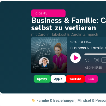
Folge #3
Business & Familie: C
selbst zu verlieren
mit Carolin Habekost & Carolin Zimprich
SCALE & Flow
Business & Familie:
1
ABONNIEREN
Spotify
Apple
YouTube
RSS
TEILEN
Apple Podcasts
YouTube
LINK
RSS FEED
Familie & Beziehungen, Mindset & Persön
EMBED