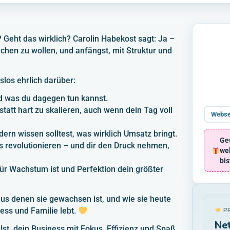
Geht das wirklich? Carolin Habekost sagt: Ja –
chen zu wollen, und anfängst, mit Struktur und
slos ehrlich darüber:
d was du dagegen tun kannst.
statt hart zu skalieren, auch wenn dein Tag voll
Webse
ern wissen solltest, was wirklich Umsatz bringt.
Ge
 revolutionieren – und dir den Druck nehmen,
we
bis
r Wachstum ist und Perfektion dein größter
, aus denen sie gewachsen ist, und wie sie heute
ness und Familie lebt.
PR
Ne
llst, dein Business mit Fokus, Effizienz und Spaß