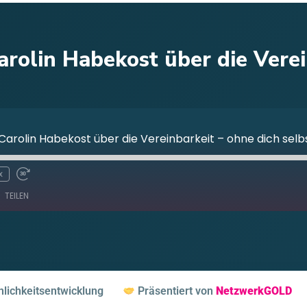
arolin Habekost über die Verei
 Carolin Habekost über die Vereinbarkeit – ohne dich selbs
x
TEILEN
RSS
Sp
lichkeitsentwicklung
Präsentiert von
NetzwerkGOLD