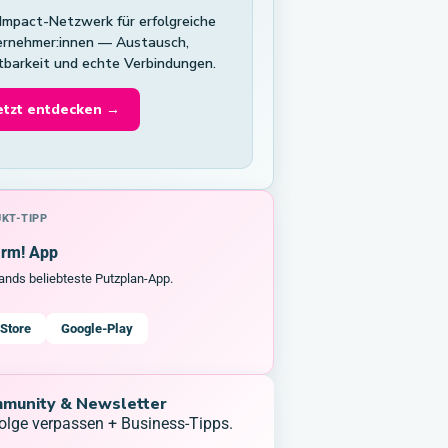
Impact-Netzwerk für erfolgreiche
rnehmer:innen — Austausch,
tbarkeit und echte Verbindungen.
etzt entdecken →
KT-TIPP
arm! App
ands beliebteste Putzplan-App.
Store
Google-Play
munity & Newsletter
olge verpassen + Business-Tipps.