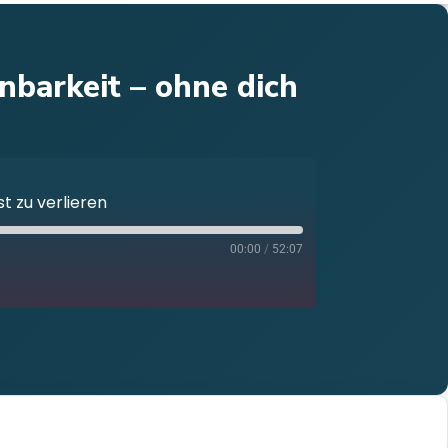
nbarkeit – ohne dich
t zu verlieren
00:00
/
52:07
otify